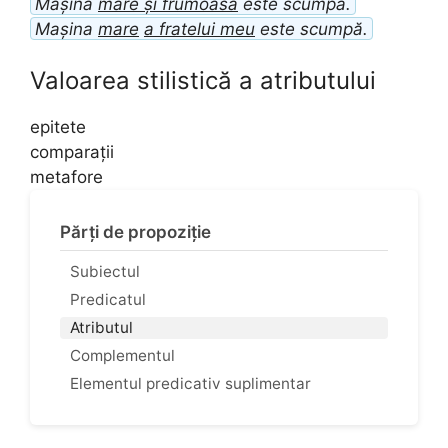
Mașina
mare și frumoasă
este scumpă.
Mașina
mare
a fratelui meu
este scumpă.
Valoarea stilistică a atributului
epitete
comparații
metafore
Părți de propoziție
Subiectul
Predicatul
Atributul
Complementul
Elementul predicativ suplimentar