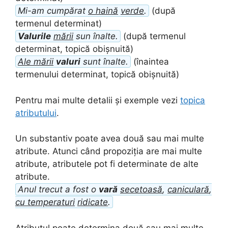
Mi-am cumpărat
o haină
verde
.
(după
termenul determinat)
Valurile
mării
sun înalte.
(după termenul
determinat, topică obișnuită)
Ale mării
valuri
sunt înalte.
(înaintea
termenului determinat, topică obișnuită)
Pentru mai multe detalii și exemple vezi
topica
atributului
.
Un substantiv poate avea două sau mai multe
atribute. Atunci când propoziția are mai multe
atribute, atributele pot fi determinate de alte
atribute.
Anul trecut a fost o
vară
secetoasă
,
caniculară
,
cu temperaturi
ridicate
.
Atributul poate determina două sau mai multe