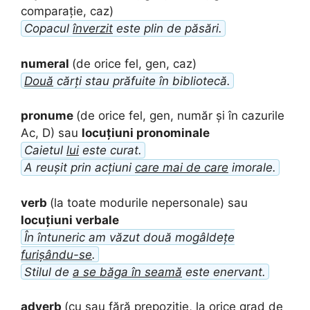
comparație, caz)
Copacul
înverzit
este plin de păsări.
numeral
(de orice fel, gen, caz)
Două
cărți stau prăfuite în bibliotecă.
pronume
(de orice fel, gen, număr și în cazurile
Ac, D) sau
locuțiuni pronominale
Caietul
lui
este curat.
A reușit prin acțiuni
care mai de care
imorale.
verb
(la toate modurile nepersonale) sau
locuțiuni verbale
În întuneric am văzut două mogâldețe
furișându-se
.
Stilul de
a se băga în seamă
este enervant.
adverb
(cu sau fără prepoziție, la orice grad de