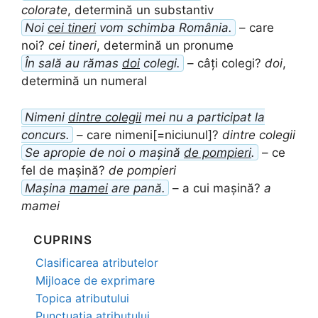
colorate
, determină un substantiv
Noi
cei tineri
vom schimba România.
– care
noi?
cei tineri
, determină un pronume
În sală au rămas
doi
colegi.
– câți colegi?
doi
,
determină un numeral
Nimeni
dintre colegii
mei nu a participat la
concurs.
– care nimeni[=niciunul]?
dintre colegii
Se apropie de noi o mașină
de pompieri
.
– ce
fel de mașină?
de pompieri
Mașina
mamei
are pană.
– a cui mașină?
a
mamei
CUPRINS
Clasificarea atributelor
Mijloace de exprimare
Topica atributului
Punctuația atributului