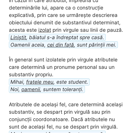
În cazul în care atributul, împreună cu
determinările lui, apare ca o construcție
explicativă, prin care se urmărește descrierea
obiectului denumit de substantivul determinat,
acesta este
izolat
prin virgule sau linii de pauză.
Liniștit
, băiatul s-a îndreptat spre casă.
Oamenii aceia,
cei din față
, sunt părinții mei.
În general sunt izolatele prin virgule atributele
care determină un pronume personal sau un
substantiv propriu.
Mihai,
fratele meu
, este student.
Noi,
oamenii
, suntem toleranți.
Atributele de același fel, care determină același
substantiv, se despart prin virgulă sau prin
conjuncții coordonatoare. Dacă atributele nu
sunt de același fel, nu se despart prin virgulă.