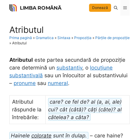
Skip
LIMBA ROMÂNĂ
Menu
Donează
to
content
Atributul
Prima pagină
»
Gramatica
»
Sintaxa
»
Propoziția
»
Părțile de propoziție
»
Atributul
Atributul
este partea secundară de propoziție
care determină un
substantiv
, o
locuțiune
substantivală
sau un înlocuitor al substantivului
–
pronume
sau
numeral
.
Atributul
care? ce fel de? al (a, ai, ale)
răspunde la
cui? cât (câtă)? câți (câte)? al
întrebările:
câtelea? a câta?
Hainele
colorate
sunt în dulap.
– care haine?