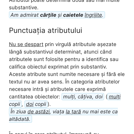
substantive.
Am admirat
cărțile
și
caietele
îngrijite
.
Punctuația atributului
Nu se despart
prin virgulă atributule așezate
lângă substantivul determinat, atunci când
atributele sunt folosite pentru a identifica sau
califica obiectul exprimat prin substantiv.
Aceste atribute sunt numite necesare și fără ele
textul nu ar avea sens. În categoria atributelor
necesare intră și atributele care exprimă
cantitatea obiectelor:
mulți, câțiva, doi
(
mulți
copii
,
doi
copii
).
În ziua
de astăzi
, viața
la țară
nu mai este ca
altădată.