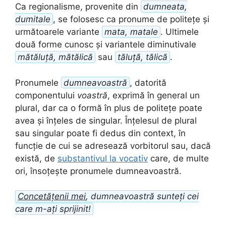
Ca regionalisme, provenite din
dumneata,
dumitale
, se folosesc ca pronume de politețe și
următoarele variante
mata, matale
. Ultimele
două forme cunosc și variantele diminutivale
mătăluță, mătălică
sau
tăluță, tălică
.
Pronumele
dumneavoastră
, datorită
componentului
voastră
, exprimă în general un
plural, dar ca o formă în plus de politețe poate
avea și înțeles de singular. Înțelesul de plural
sau singular poate fi dedus din context, în
funcție de cui se adresează vorbitorul sau, dacă
există, de
substantivul la vocativ
care, de multe
ori, însoțește pronumele dumneavoastră.
Concetățenii mei
, dumneavoastră sunteți cei
care m-ați sprijinit!