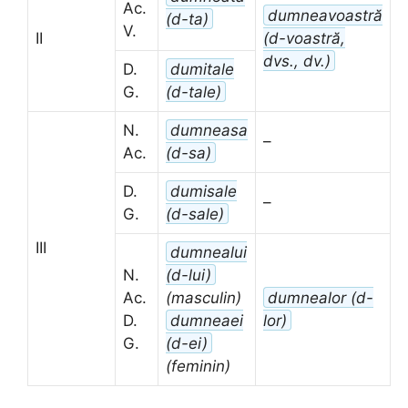
Ac.
dumneavoastră
(d-ta)
V.
II
(d-voastră,
dvs., dv.)
D.
dumitale
G.
(d-tale)
N.
dumneasa
–
Ac.
(d-sa)
D.
dumisale
–
G.
(d-sale)
III
dumnealui
N.
(d-lui)
Ac.
(masculin)
dumnealor (d-
D.
dumneaei
lor)
G.
(d-ei)
(feminin)