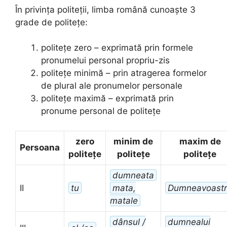
În privința politeții, limba română cunoaște 3
grade de politețe:
politețe zero – exprimată prin formele
pronumelui personal propriu-zis
politețe minimă – prin atragerea formelor
de plural ale pronumelor personale
politețe maximă – exprimată prin
pronume personal de politețe
zero
minim de
maxim de
Persoana
politețe
politețe
politețe
dumneata
II
tu
mata,
Dumneavoast
matale
dânsul /
dumnealui