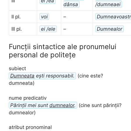
III
el /ea
dânsa
/dumneaei
II pl.
voi
–
Dumneavoast
III pl.
ei /ele
–
Dumnealor
Funcții sintactice ale pronumelui
personal de politețe
subiect
Dumneata
ești responsabil.
(cine este?
dumneata)
nume predicativ
Părinții mei sunt
dumnealor
.
(cine sunt părinții?
dumnealor)
atribut pronominal