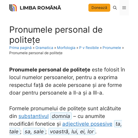
Skip
LIMBA ROMÂNĂ
Menu
Donează
to
content
Pronumele personal de
politețe
Prima pagină
»
Gramatica
»
Morfologia
»
P v flexibile
»
Pronumele
»
Pronumele personal de politețe
Pronumele personal de politețe
este folosit în
locul numelor persoanelor, pentru a exprima
respectul față de acele persoane și are forme
doar pentru persoanele a II-a și a III-a.
Formele pronumelui de politețe sunt alcătuite
din
substantivul
domnia
– cu anumite
modificări fonetice și
adjectivele posesive
ta,
tale
;
sa, sale
;
voastră, lui, ei, lor
.