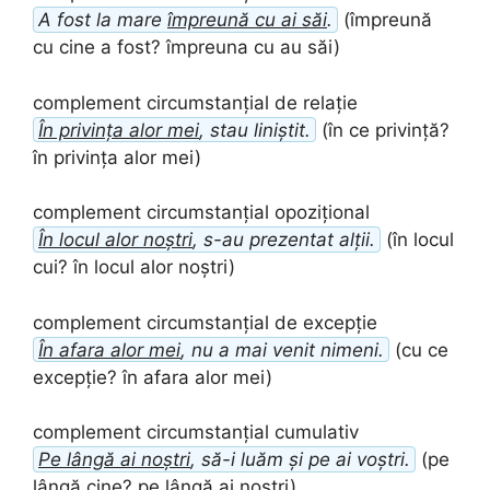
A fost la mare
împreună cu ai săi
.
(împreună
cu cine a fost? împreuna cu au săi)
complement circumstanțial de relație
În privința alor mei
, stau liniștit.
(în ce privință?
în privința alor mei)
complement circumstanțial opozițional
În locul alor noștri
, s-au prezentat alții.
(în locul
cui? în locul alor noștri)
complement circumstanțial de excepție
În afara alor mei
, nu a mai venit nimeni.
(cu ce
excepție? în afara alor mei)
complement circumstanțial cumulativ
Pe lângă ai noștri
, să-i luăm și pe ai voștri.
(pe
lângă cine? pe lângă ai nostri)