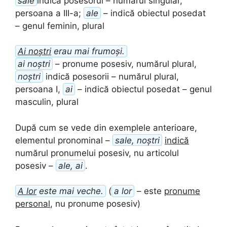
sale
indică posesorul – numărul singular,
persoana a III-a;
ale
– indică obiectul posedat
– genul feminin, plural
Ai noștri
erau mai frumoși.
ai noștri
– pronume posesiv, numărul plural,
noștri
indică posesorii – numărul plural,
persoana I,
ai
– indică obiectul posedat – genul
masculin, plural
După cum se vede din exemplele anterioare,
elementul pronominal –
sale, noștri
indică
numărul pronumelui posesiv, nu articolul
posesiv –
ale, ai
.
A lor
este mai veche.
(
a lor
– este
pronume
personal
, nu pronume posesiv)