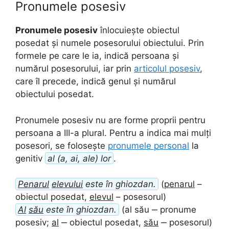
Pronumele posesiv
Pronumele posesiv
înlocuiește obiectul
posedat și numele posesorului obiectului. Prin
formele pe care le ia, indică persoana și
numărul posesorului, iar prin
articolul posesiv
,
care îl precede, indică genul și numărul
obiectului posedat.
Pronumele posesiv nu are forme proprii pentru
persoana a III-a plural. Pentru a indica mai mulți
posesori, se folosește
pronumele personal
la
genitiv
al (a, ai, ale) lor
.
Penarul
elevului
este în ghiozdan.
(
penarul
–
obiectul posedat,
elevul
– posesorul)
Al
său
este în ghiozdan.
(al său ‒ pronume
posesiv;
al
‒ obiectul posedat,
său
‒ posesorul)