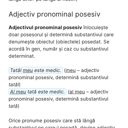
Adjectiv pronominal posesiv
Adjectivul pronominal posesiv
înlocuiește
doar posesorul și determină substantivul care
denumește obiectul (obiectele) posedat. Se
acordă în gen, număr și caz cu substantivul
determinat.
Tatăl
meu
este medic.
(
meu
– adjectiv
pronominal posesiv, determină substantivul
tatăl
)
Al meu
tată este medic.
(
al meu
– adjectiv
pronominal posesiv, determină substantivul
tată
)
Orice pronume posesiv care stă lângă
substantivul pe care-l posedă, devine adjectiv