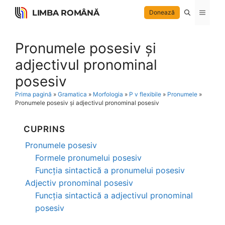
Skip
LIMBA ROMÂNĂ
Menu
Donează
to
content
Pronumele posesiv și
adjectivul pronominal
posesiv
Prima pagină
»
Gramatica
»
Morfologia
»
P v flexibile
»
Pronumele
»
Pronumele posesiv și adjectivul pronominal posesiv
CUPRINS
Pronumele posesiv
Formele pronumelui posesiv
Funcția sintactică a pronumelui posesiv
Adjectiv pronominal posesiv
Funcția sintactică a adjectivul pronominal
posesiv