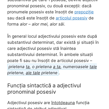
pronominal posesiv, cu două excepții: dacă
pronumele posesiv este însoțit de
prepoziție
sau dacă este însoțit de
articolul posesiv
de
forma
alor
–
alor mei, alor săi
.
În general locul adjectivului posesiv este după
substantivul determinat, dar există și situații în
care adjectivul posesiv stă înaintea
substantivului determinat. În ambele situații
poate fi sau nu însoțit de articolul posesiv –
prietena
ta
, o prietena
a ta
, numeroasele
tale
prietene,
ale tale
prietene
.
Funcția sintactică a adjectivul
pronominal posesiv
Adjectivul posesiv are
întotdeauna
funcția
sintactică de atribut adjectival.