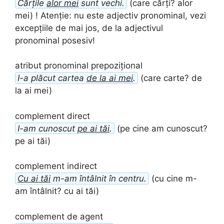
Cărțile
alor mei
sunt vechi.
(care cărți? alor
mei) ! Atenție: nu este adjectiv pronominal, vezi
excepțiile de mai jos, de la adjectivul
pronominal posesiv!
atribut pronominal prepozițional
I-a plăcut cartea
de la ai mei
.
(care carte? de
la ai mei)
complement direct
I-am cunoscut
pe ai tăi
.
(pe cine am cunoscut?
pe ai tăi)
complement indirect
Cu ai tăi
m-am întâlnit în centru.
(cu cine m-
am întâlnit? cu ai tăi)
complement de agent