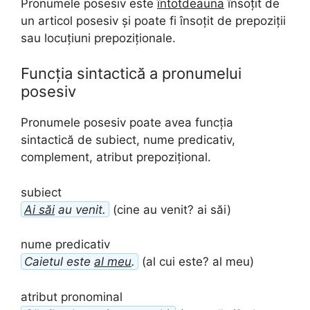
Pronumele posesiv este
întotdeauna
însoțit de
un articol posesiv și poate fi însoțit de prepoziții
sau locuțiuni prepoziționale.
Funcția sintactică a pronumelui
posesiv
Pronumele posesiv poate avea funcția
sintactică de subiect, nume predicativ,
complement, atribut prepozițional.
subiect
Ai săi
au venit.
(cine au venit? ai săi)
nume predicativ
Caietul este
al meu
.
(al cui este? al meu)
atribut pronominal