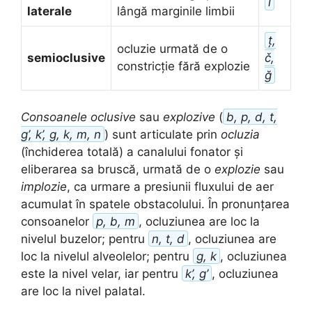
l
laterale
lângă marginile limbii
ț,
ocluzie urmată de o
semioclusive
č,
constricție fără explozie
ğ
Consoanele oclusive
sau
explozive
(
b, p, d, t,
g’, k’, g, k, m, n
) sunt articulate prin
ocluzia
(închiderea totală) a canalului fonator și
eliberarea sa bruscă, urmată de o
explozie
sau
implozie
, ca urmare a presiunii fluxului de aer
acumulat în spatele obstacolului. În pronunțarea
consoanelor
p, b, m
, ocluziunea are loc la
nivelul buzelor; pentru
n, t, d
, ocluziunea are
loc la nivelul alveolelor; pentru
g, k
, ocluziunea
este la nivel velar, iar pentru
k’, g’
, ocluziunea
are loc la nivel palatal.