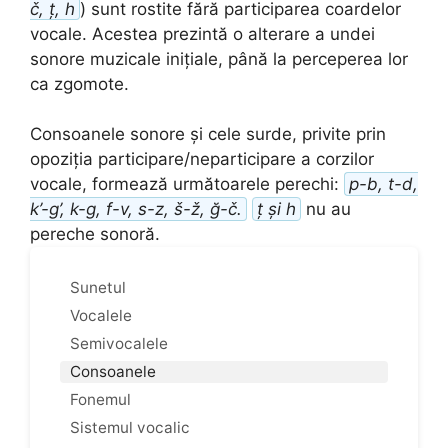
č, ț, h
) sunt rostite fără participarea coardelor
vocale. Acestea prezintă o alterare a undei
sonore muzicale inițiale, până la perceperea lor
ca zgomote.
Consoanele sonore și cele surde, privite prin
opoziția participare/neparticipare a corzilor
vocale, formează următoarele perechi:
p-b, t-d,
k’-g’, k-g, f-v, s-z, š-ž, ğ-č.
ț și h
nu au
pereche sonoră.
Sunetul
Vocalele
Semivocalele
Consoanele
Fonemul
Sistemul vocalic