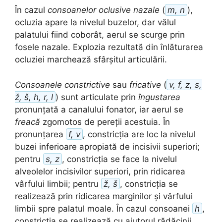
În cazul
consoanelor oclusive nazale
(
m, n
),
ocluzia apare la nivelul buzelor, dar vălul
palatului fiind coborât, aerul se scurge prin
fosele nazale. Explozia rezultată din înlăturarea
ocluziei marchează sfârșitul articulării.
Consoanele constrictive
sau
fricative
(
v, f, z, s,
ž, š, h, r, l
) sunt articulate prin
îngustarea
pronunțată a canalului fonator, iar aerul se
freacă
zgomotos de pereții acestuia. În
pronunțarea
f, v
, constricția are loc la nivelul
buzei inferioare apropiată de incisivii superiori;
pentru
s, z
, constricția se face la nivelul
alveolelor incisivilor superiori, prin ridicarea
vârfului limbii; pentru
ž, š
, constricția se
realizează prin ridicarea marginilor și vârfului
limbii spre palatul moale. În cazul consoanei
h
,
constricția se realizează cu ajutorul rădăcinii