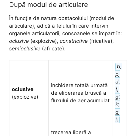
După modul de articulare
În funcție de natura obstacolului (modul de
articulare), adică a felului în care intervin
organele articulatorii, consoanele se împart în:
oclusive
(explozive),
constrictive
(fricative),
semioclusive
(africate).
b,
p,
d,
închidere totală urmată
oclusive
t,
de eliberarea bruscă a
(explozive)
g’,
fluxului de aer acumulat
k’,
g,
k
trecerea liberă a