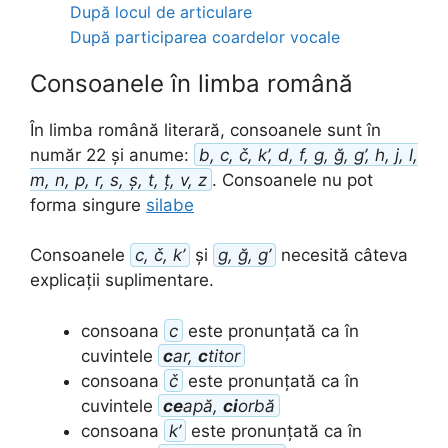
După locul de articulare
După participarea coardelor vocale
Consoanele în limba română
În limba română literară, consoanele sunt în
număr 22 și anume:
b, c, č, k’, d, f, g, ğ, g’, h, j, l,
m, n, p, r, s, ș, t, ț, v, z
. Consoanele nu pot
forma singure
silabe
Consoanele
c, č, k’
și
g, ğ, g’
necesită câteva
explicații suplimentare.
consoana
c
este pronunțată ca în
cuvintele
c
ar,
c
titor
consoana
č
este pronunțată ca în
cuvintele
ce
apă,
ci
orbă
consoana
k’
este pronunțată ca în