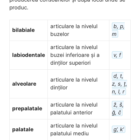
produc.
articulare la nivelul
b, p,
bilabiale
buzelor
m
articulare la nivelul
labiodentale
buzei inferioare și a
v, f
dinților superiori
d, t,
articulare la nivelul
alveolare
z, s, ț,
dinților
n, l, r
articulare la nivelul
ž, š,
prepalatale
palatului anterior
ğ, č
articulare la nivelul
palatale
g’, k’
palatului mediu