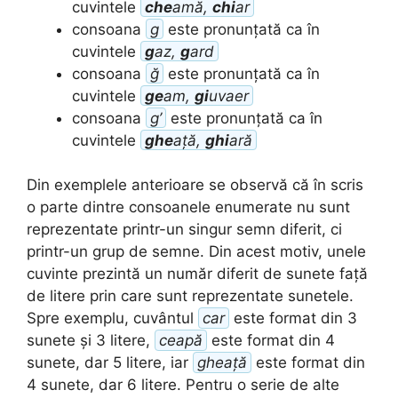
cuvintele
che
amă,
chi
ar
consoana
g
este pronunțată ca în
cuvintele
g
az,
g
ard
consoana
ğ
este pronunțată ca în
cuvintele
ge
am,
gi
uvaer
consoana
g’
este pronunțată ca în
cuvintele
ghe
ață,
ghi
ară
Din exemplele anterioare se observă că în scris
o parte dintre consoanele enumerate nu sunt
reprezentate printr-un singur semn diferit, ci
printr-un grup de semne. Din acest motiv, unele
cuvinte prezintă un număr diferit de sunete față
de litere prin care sunt reprezentate sunetele.
Spre exemplu, cuvântul
car
este format din 3
sunete și 3 litere,
ceapă
este format din 4
sunete, dar 5 litere, iar
gheață
este format din
4 sunete, dar 6 litere. Pentru o serie de alte