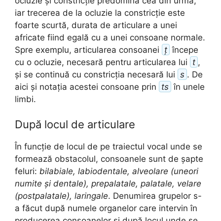
ocluzie și constricție predomină cea din urmă,
iar trecerea de la ocluzie la constricție este
foarte scurtă, durata de articulare a unei
africate fiind egală cu a unei consoane normale.
Spre exemplu, articularea consoanei
ț
începe
cu o ocluzie, necesară pentru articularea lui
t
,
și se continuă cu constricția necesară lui
s
. De
aici și notația acestei consoane prin
ts
în unele
limbi.
După locul de articulare
În funcție de locul de pe traiectul vocal unde se
formează obstacolul, consoanele sunt de șapte
feluri:
bilabiale, labiodentale, alveolare (uneori
numite și dentale), prepalatale, palatale, velare
(postpalatale), laringale
. Denumirea grupelor s-
a făcut după numele organelor care intervin în
producerea consoanelor și după locul unde se