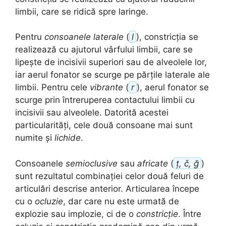
limbii, care se ridică spre laringe.
Pentru
consoanele laterale
(
l
), constricția se
realizează cu ajutorul vârfului limbii, care se
lipește de incisivii superiori sau de alveolele lor,
iar aerul fonator se scurge pe părțile laterale ale
limbii. Pentru cele
vibrante
(
r
), aerul fonator se
scurge prin întreruperea contactului limbii cu
incisivii sau alveolele. Datorită acestei
particularități, cele două consoane mai sunt
numite și
lichide
.
Consoanele
semioclusive
sau
africate
(
ț, č, ğ
)
sunt rezultatul combinației celor două feluri de
articulări descrise anterior. Articularea începe
cu o
ocluzie
, dar care nu este urmată de
explozie sau implozie, ci de o
constricție
. Între