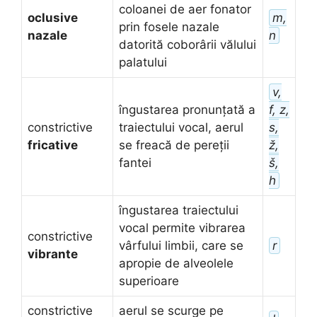
coloanei de aer fonator
oclusive
m,
prin fosele nazale
nazale
n
datorită coborârii vălului
palatului
v,
îngustarea pronunțată a
f, z,
constrictive
traiectului vocal, aerul
s,
fricative
se freacă de pereții
ž,
fantei
š,
h
îngustarea traiectului
vocal permite vibrarea
constrictive
vârfului limbii, care se
r
vibrante
apropie de alveolele
superioare
constrictive
aerul se scurge pe