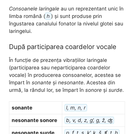
Consoanele laringale
au un reprezentant unic în
limba română (
h
) și sunt produse prin
îngustarea canalului fonator la nivelul glotei sau
laringelui.
După participarea coardelor vocale
În funcție de prezența vibrațiilor laringale
(participarea sau neparticiparea coardelor
vocale) în producerea consoanelor, acestea se
împart în
sonante
și
nesonante
. Acestea din
urmă, la rândul lor, se împart în
sonore
și
surde
.
sonante
l, m, n, r
nesonante sonore
b, v, d, z, g’, g, ž, ʤ
nesonante surde
p, f, t, s, k’, k, š, ʧ, ț, h