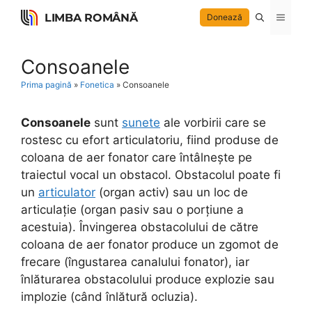
Skip
LIMBA ROMÂNĂ
Menu
Donează
to
content
Consoanele
Prima pagină
»
Fonetica
»
Consoanele
Consoanele
sunt
sunete
ale vorbirii care se
rostesc cu efort articulatoriu, fiind produse de
coloana de aer fonator care întâlnește pe
traiectul vocal un obstacol. Obstacolul poate fi
un
articulator
(organ activ) sau un loc de
articulație (organ pasiv sau o porțiune a
acestuia). Învingerea obstacolului de către
coloana de aer fonator produce un zgomot de
frecare (îngustarea canalului fonator), iar
înlăturarea obstacolului produce explozie sau
implozie (când înlătură ocluzia).