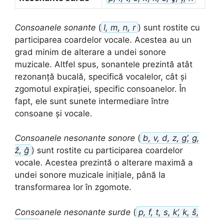
Consoanele sonante
(
l, m, n, r
) sunt rostite cu
participarea coardelor vocale. Acestea au un
grad minim de alterare a undei sonore
muzicale. Altfel spus, sonantele prezintă atât
rezonanță bucală, specifică vocalelor, cât și
zgomotul expirației, specific consoanelor. În
fapt, ele sunt sunete intermediare între
consoane și vocale.
Consoanele nesonante sonore
(
b, v, d, z, g’, g,
ž, ğ
) sunt rostite cu participarea coardelor
vocale. Acestea prezintă o alterare maximă a
undei sonore muzicale inițiale, până la
transformarea lor în zgomote.
Consoanele nesonante surde
(
p, f, t, s, k’, k, š,