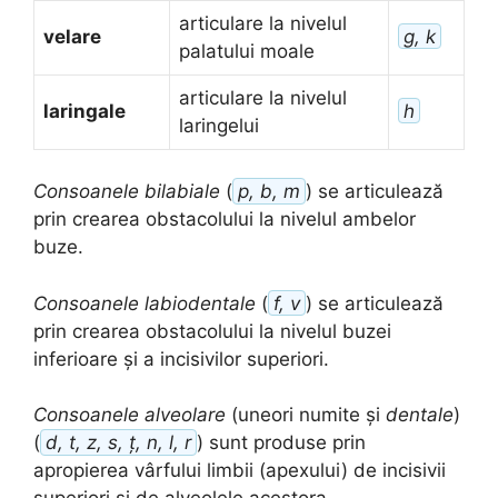
articulare la nivelul
velare
g, k
palatului moale
articulare la nivelul
laringale
h
laringelui
Consoanele bilabiale
(
p, b, m
) se articulează
prin crearea obstacolului la nivelul ambelor
buze.
Consoanele labiodentale
(
f, v
) se articulează
prin crearea obstacolului la nivelul buzei
inferioare și a incisivilor superiori.
Consoanele alveolare
(uneori numite și
dentale
)
(
d, t, z, s, ț, n, l, r
) sunt produse prin
apropierea vârfului limbii (apexului) de incisivii