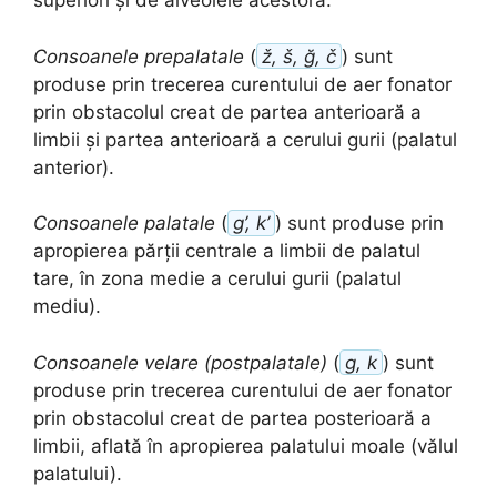
superiori și de alveolele acestora.
Consoanele prepalatale
(
ž, š, ğ, č
) sunt
produse prin trecerea curentului de aer fonator
prin obstacolul creat de partea anterioară a
limbii și partea anterioară a cerului gurii (palatul
anterior).
Consoanele palatale
(
g’, k’
) sunt produse prin
apropierea părții centrale a limbii de palatul
tare, în zona medie a cerului gurii (palatul
mediu).
Consoanele velare (postpalatale)
(
g, k
) sunt
produse prin trecerea curentului de aer fonator
prin obstacolul creat de partea posterioară a
limbii, aflată în apropierea palatului moale (vălul
palatului).