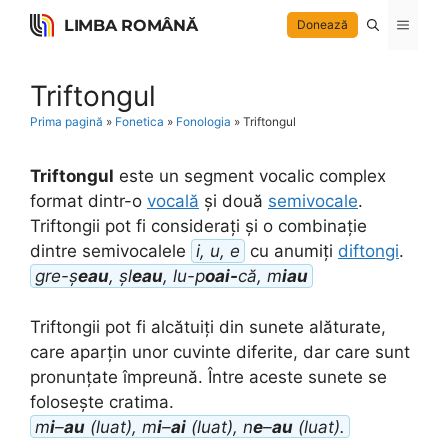
Skip
LIMBA ROMÂNĂ
Menu
Donează
to
content
Triftongul
Prima pagină
»
Fonetica
»
Fonologia
»
Triftongul
Triftongul
este un segment vocalic complex
format dintr-o
vocală
și două
semivocale
.
Triftongii pot fi considerați și o combinație
dintre semivocalele
i, u, e
cu anumiți
diftongi
.
gre-ș
eau
, șl
eau
, lu-p
oai-
că, m
iau
Triftongii pot fi alcătuiți din sunete alăturate,
care aparțin unor cuvinte diferite, dar care sunt
pronunțate împreună. Între aceste sunete se
folosește cratima.
m
i
–
au
(luat), m
i
–
ai
(luat), n
e
–
au
(luat).