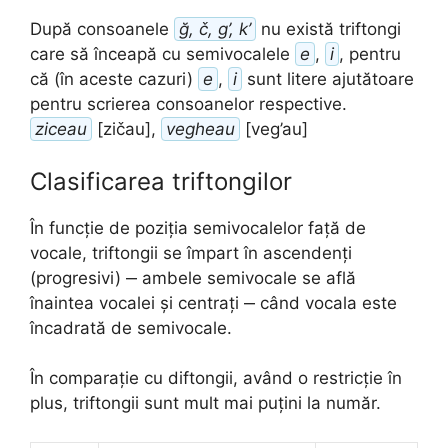
După consoanele
ğ, č, g’, k’
nu există triftongi
care să înceapă cu semivocalele
e
,
i
, pentru
că (în aceste cazuri)
e
,
i
sunt litere ajutătoare
pentru scrierea consoanelor respective.
ziceau
[zičau],
vegheau
[veg’au]
Clasificarea triftongilor
În funcție de poziția semivocalelor față de
vocale, triftongii se împart în ascendenți
(progresivi) ‒ ambele semivocale se află
înaintea vocalei și centrați ‒ când vocala este
încadrată de semivocale.
În comparație cu diftongii, având o restricție în
plus, triftongii sunt mult mai puțini la număr.