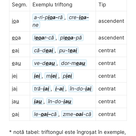
Segm.
Exemplu triftong
Tip
a-ri-p
io
a-
ră
,
cre-
io
a-
io
a
ascendent
ne
eo
a
l
eo
a
r-că
,
pl
eo
a
-pă
ascendent
e
a
i
că-d
e
a
i
,
pu-t
e
a
i
centrat
e
a
u
ve-d
e
a
u
,
dor-m
e
a
u
centrat
i
e
i
i
e
i
,
m
i
e
i
,
p
i
e
i
centrat
i
a
i
tră-
i
a
i
,
i
-a
i
,
în-do-
i
a
i
centrat
i
a
u
i
a
u
,
în-do-
i
a
u
centrat
o
a
i
le-
o
a
i
–
că
,
zme-
oai
-că
centrat
* notă tabel: triftongul este îngroșat în exemple,