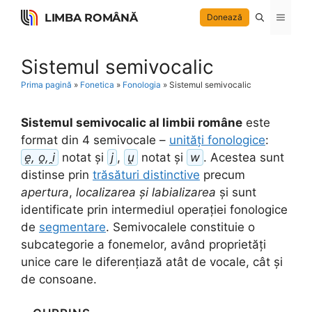
Skip
LIMBA ROMÂNĂ
Menu
Donează
to
content
Sistemul semivocalic
Prima pagină
»
Fonetica
»
Fonologia
»
Sistemul semivocalic
Sistemul semivocalic al limbii române
este
format din 4 semivocale –
unități fonologice
:
ḙ, o̯, i̯
notat și
j
,
ṷ
notat și
w
. Acestea sunt
distinse prin
trăsături distinctive
precum
apertura
,
localizarea și labializarea
și sunt
identificate prin intermediul operației fonologice
de
segmentare
. Semivocalele constituie o
subcategorie a fonemelor, având proprietăți
unice care le diferențiază atât de vocale, cât și
de consoane.