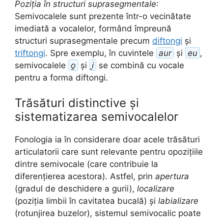
Poziția în structuri suprasegmentale
:
Semivocalele sunt prezente într-o vecinătate
imediată a vocalelor, formând împreună
structuri suprasegmentale precum
diftongi
și
triftongi
. Spre exemplu, în cuvintele
aur
și
eu
,
semivocalele
o̯
și
i̯
se combină cu vocale
pentru a forma diftongi.
Trăsături distinctive și
sistematizarea semivocalelor
Fonologia ia în considerare doar acele trăsături
articulatorii care sunt relevante pentru opozițiile
dintre semivocale (care contribuie la
diferențierea acestora). Astfel, prin
apertura
(gradul de deschidere a gurii),
localizare
(poziția limbii în cavitatea bucală) și
labializare
(rotunjirea buzelor), sistemul semivocalic poate