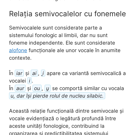
Relația semivocalelor cu fonemele
Semivocalele sunt considerate parte a
sistemului fonologic al limbii, dar nu sunt
foneme independente. Ele sunt considerate
alofone
funcționale ale unor vocale în anumite
contexte.
În
iar
și
ai
,
i̯
apare ca variantă semivocalică a
vocalei
i
.
În
aur
și
ou
,
u̯
se comportă similar cu vocala
u
, dar își pierde rolul de nucleu silabic.
Această relație funcțională dintre semivocale și
vocale evidențiază o legătură profundă între
aceste unități fonologice, contribuind la
organizarea și predictibilitatea sistemului