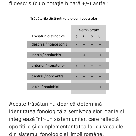
fi descris (cu o notație binară +/-) astfel:
Trăsăturile distinctive ale semivocalelor
Semivocale
Trăsături distinctive
e̯
i̯
o̯
u̯
deschis / nondeschis
–
–
–
–
închis / nonînchis
–
+
–
+
anterior / nonaterior
+
+
–
–
central / noncentral
–
–
–
–
labial / nonlabial
–
–
+
+
Aceste trăsături nu doar că determină
identitatea fonologică a semivocalelor, dar le și
integrează într-un sistem unitar, care reflectă
opozițiile și complementaritatea lor cu vocalele
din sistemul fonologic al limbii române.