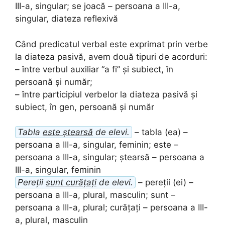
III-a, singular; se joacă – persoana a III-a,
singular, diateza reflexivă
Când predicatul verbal este exprimat prin verbe
la diateza pasivă, avem două tipuri de acorduri:
– între verbul auxiliar “a fi” și subiect, în
persoană și număr;
– între participiul verbelor la diateza pasivă și
subiect, în gen, persoană și număr
Tabla
este ștearsă
de elevi.
– tabla (ea) –
persoana a III-a, singular, feminin; este –
persoana a III-a, singular; ștearsă – persoana a
III-a, singular, feminin
Pereții
sunt curățați
de elevi.
– pereții (ei) –
persoana a III-a, plural, masculin; sunt –
persoana a III-a, plural; curățați – persoana a III-
a, plural, masculin