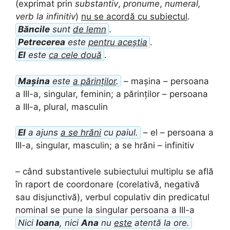
(exprimat prin
substantiv
,
pronume
,
numeral,
verb la infinitiv
)
nu se acordă cu subiectul
.
Băncile
sunt
de lemn
.
Petrecerea
este
pentru aceștia
.
El
este
ca cele două
.
Mașina
este
a părinților
.
– mașina – persoana
a III-a, singular, feminin; a părinților – persoana
a III-a, plural, masculin
El
a ajuns
a se hrăni
cu paiul.
– el – persoana a
III-a, singular, masculin; a se hrăni – infinitiv
– când substantivele subiectului multiplu se află
în raport de coordonare (corelativă, negativă
sau disjunctivă), verbul copulativ din predicatul
nominal se pune la singular persoana a III-a
Nici
Ioana
, nici
Ana
nu
este
atentă la ore.