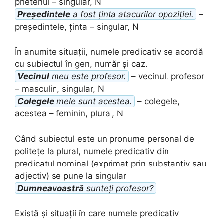
prietenul – singular, N
Președintele
a fost
ținta
atacurilor opoziției.
–
președintele, ținta – singular, N
În anumite situații, numele predicativ se acordă
cu subiectul în gen, număr și caz.
Vecinul
meu este
profesor
.
– vecinul, profesor
– masculin, singular, N
Colegele
mele sunt
acestea
.
– colegele,
acestea – feminin, plural, N
Când subiectul este un pronume personal de
politețe la plural, numele predicativ din
predicatul nominal (exprimat prin substantiv sau
adjectiv) se pune la singular
Dumneavoastră
sunteți
profesor
?
Există și situații în care numele predicativ