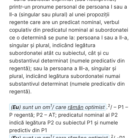
printr-un pronume personal de persoana I sau a
II-a (singular sau plural) al unei propoziții
regente care are un predicat nominal, verbul
copulativ din predicatul nominal al subordonatei
ce o determină se pune la: persoana I sau a II-a,
singular și plural, indicând legătura
subordonatei atât cu subiectul, cât și cu
substantivul determinat (numele predicativ din
regentă); sau la persoana a III-a, singular și
plural, indicând legătura subordonatei numai
substantivul determinat (numele predicativ din
regentă).
1
2
(
Eu
) sunt un om
/ care
rămân
optimist
.
/ – P1 –
P regentă; P2 – AT; predicatul nominal al P2
indică legătura P2 cu subiectul P1 și numele
predictiv din P1
1
2
(
Eu
) sunt un om
/ care
rămâne
optimist
.
/ -P1