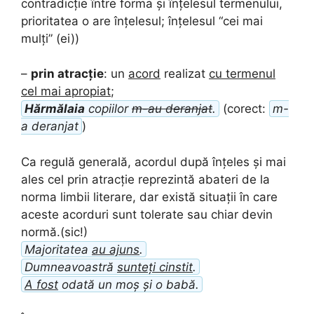
contradicție între forma și înțelesul termenului,
prioritatea o are înțelesul; înțelesul “cei mai
mulți” (ei))
–
prin atracție
: un
acord
realizat
cu termenul
cel mai apropiat
;
Hărmălaia
copiilor
m-au deranjat
.
(corect:
m-
a deranjat
)
Ca regulă generală, acordul după înțeles și mai
ales cel prin atracție reprezintă abateri de la
norma limbii literare, dar există situații în care
aceste acorduri sunt tolerate sau chiar devin
normă.(sic!)
Majoritatea
au ajuns
.
Dumneavoastră
sunteți cinstit
.
A fost
odată un moș și o babă.