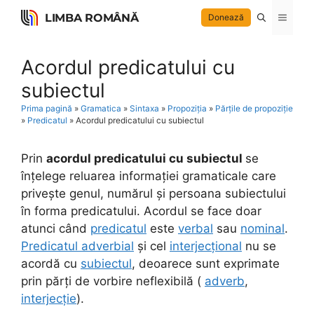
Skip
LIMBA ROMÂNĂ
Menu
Donează
to
content
Acordul predicatului cu
subiectul
Prima pagină
»
Gramatica
»
Sintaxa
»
Propoziția
»
Părțile de propoziție
»
Predicatul
»
Acordul predicatului cu subiectul
Prin
acordul predicatului cu subiectul
se
înțelege reluarea informației gramaticale care
privește genul, numărul și persoana subiectului
în forma predicatului. Acordul se face doar
atunci când
predicatul
este
verbal
sau
nominal
.
Predicatul adverbial
și cel
interjecțional
nu se
acordă cu
subiectul
, deoarece sunt exprimate
prin părți de vorbire neflexibilă (
adverb
,
interjecție
).