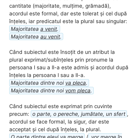
cantitate (majoritate, mulțime, grămadă),
acordul este formal, dar este tolerat și cel după
înțeles, iar predicatul este la plural sau singular:
Majoritatea
a venit
.
Majoritatea
au venit
.
Când subiectul este însoțit de un atribut la
plural exprimat/subînțeles prin pronume la
persoana I sau a II-a este admis și acordul după
înțeles la persoana I sau a II-a.
Majoritatea dintre noi
va pleca
.
Majoritatea dintre noi
vom pleca
.
Când subiectul este exprimat prin cuvinte
precum:
o parte, o pereche, jumătate, un sfert
,
acordul se face formal, la sigur, dar este
acceptat și cel după înțeles, la plural.
O parte dintre elevi
va merge
/
vor merge
în