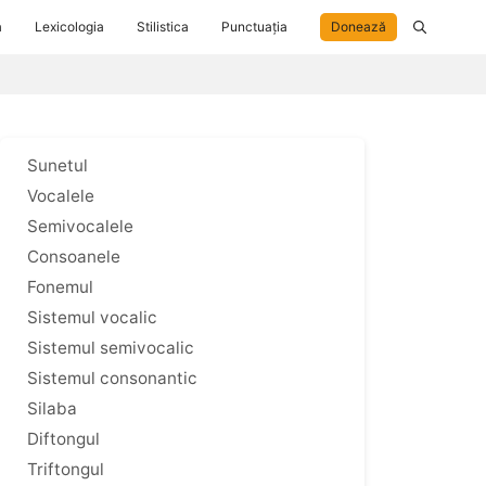
a
Lexicologia
Stilistica
Punctuația
Donează
Sunetul
Vocalele
Semivocalele
Consoanele
Fonemul
Sistemul vocalic
Sistemul semivocalic
Sistemul consonantic
Silaba
Diftongul
Triftongul