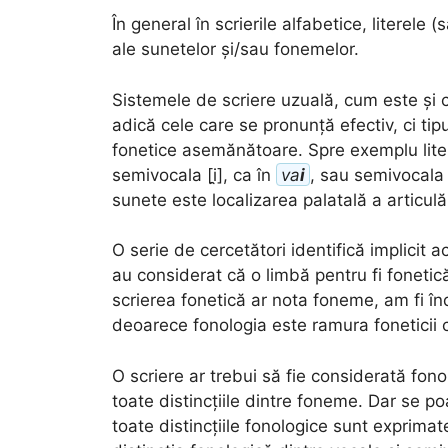
În general în scrierile alfabetice, literele
ale sunetelor și/sau fonemelor.
Sistemele de scriere uzuală, cum este și 
adică cele care se pronunță efectiv, ci ti
fonetice asemănătoare. Spre exemplu lit
semivocala [i̯], ca în
va
i
, sau semivocala 
sunete este localizarea palatală a articulăr
O serie de cercetători identifică implicit 
au considerat că o limbă pentru fi foneti
scrierea fonetică ar nota foneme, am fi în
deoarece fonologia este ramura foneticii 
O scriere ar trebui să fie considerată fon
toate distincțiile dintre foneme. Dar se p
toate distincțiile fonologice sunt exprima