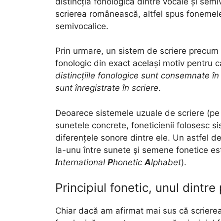
distincția fonologică dintre vocale și semiv
scrierea românească, altfel spus fonemele
semivocalice.
Prin urmare, un sistem de scriere precum 
fonologic din exact același motiv pentru 
distincțiile fonologice sunt consemnate în s
sunt înregistrate în scriere
.
Deoarece sistemele uzuale de scriere (pe 
sunetele concrete, foneticienii folosesc si
diferențele sonore dintre ele. Un astfel 
la-unu între sunete și semene fonetice e
I
nternational
P
honetic
A
lphabet
).
Principiul fonetic, unul dintre 
Chiar dacă am afirmat mai sus că scrierea