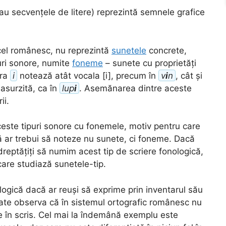
 (sau secvențele de litere) reprezintă semnele grafice
cel românesc, nu reprezintă
sunetele
concrete,
puri sonore, numite
foneme
– sunete cu proprietăți
era
i
notează atât vocala [i], precum în
v
i
n
, cât și
asurzită, ca în
lup
i
. Asemănarea dintre aceste
ii.
aceste tipuri sonore cu fonemele, motiv pentru care
că ar trebui să noteze nu sunete, ci foneme. Dacă
dreptățiți să numim acest tip de scriere fonologică,
care studiază sunetele-tip.
ologică dacă ar reuși să exprime prin inventarul său
oate observa că în sistemul ortografic românesc nu
te în scris. Cel mai la îndemână exemplu este