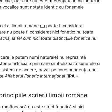
ocale, dar care nu este diferențiată în niciun fel în
 vocalice sunt notate identic cu fonemele
cel al limbii române
nu
poate fi considerat
care
nu
poate fi considerat nici fonetic:
nu toate
cris, la fel cum nici toate distincțiile fonetice nu
care le putem numi naturale) nu reprezintă
steme artificiale prin care simbolizează sunetele și
de sistem de scriere, bazat pe corespondența unu-
ste
Alfabetul Fonetic Internațional
(
IPA
=
principiile scrierii limbii române
 românească nu este strict fonetică și nici