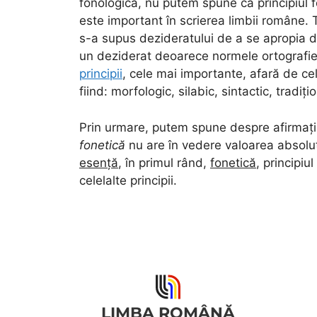
fonologică, nu putem spune că principiul 
este important în scrierea limbii române. T
s-a supus dezideratului de a se apropia de
un deziderat deoarece normele ortografiei
principii
, cele mai importante, afară de ce
fiind: morfologic, silabic, sintactic, tradiți
Prin urmare, putem spune despre afirmaț
fonetică
nu are în vedere valoarea absolută
esență
, în primul rând,
fonetică
, principiu
celelalte principii.
LIMBA ROMÂNĂ