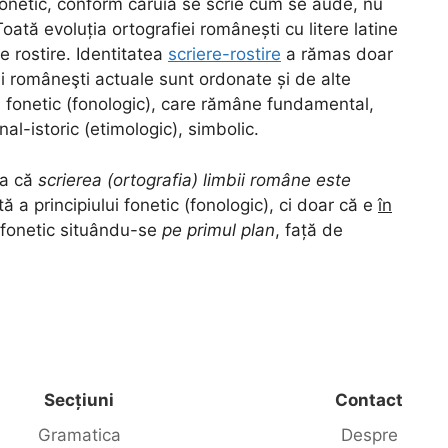
fonetic, conform căruia se scrie cum se aude, nu
oată evoluția ortografiei românești cu litere latine
 rostire. Identitatea
scriere-rostire
a rămas doar
 româneşti actuale sunt ordonate și de alte
l fonetic (fonologic), care rămâne fundamental,
onal-istoric (etimologic), simbolic.
ia că
scrierea (ortografia) limbii române este
 a principiului fonetic (fonologic), ci doar că e
în
l fonetic situându-se
pe primul plan
, față de
Secțiuni
Contact
Gramatica
Despre