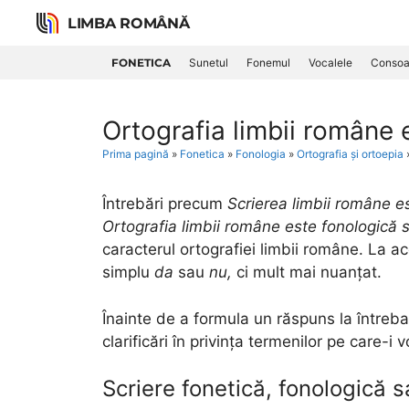
Skip
LIMBA ROMÂNĂ
to
content
FONETICA
Sunetul
Fonemul
Vocalele
Consoa
Ortografia limbii române 
Prima pagină
»
Fonetica
»
Fonologia
»
Ortografia și ortoepia
Întrebări precum
Scrierea limbii române e
Ortografia limbii române este fonologică
caracterul ortografiei limbii române. La a
simplu
da
sau
nu,
ci mult mai nuanțat.
Înainte de a formula un răspuns la întreb
clarificări în privința termenilor pe care-i 
Scriere fonetică, fonologică 