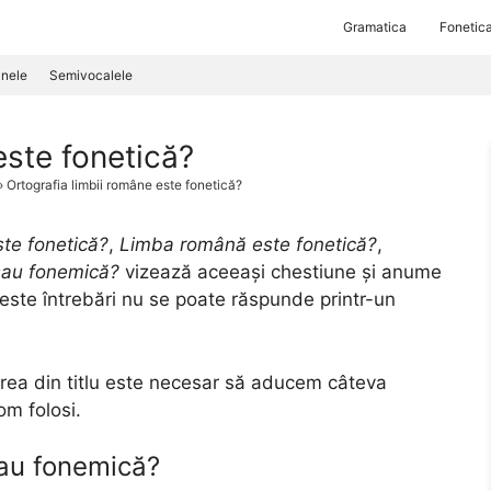
Gramatica
Fonetic
nele
Semivocalele
este fonetică?
»
Ortografia limbii române este fonetică?
ste fonetică?
,
Limba română este fonetică?
,
 sau fonemică?
vizează aceeași chestiune și anume
ceste întrebări nu se poate răspunde printr-un
area din titlu este necesar să aducem câteva
vom folosi.
sau fonemică?