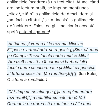
ghilimelele încadrează un text citat. Atunci când
are loc lectura orală, se impune mențiunea
„citez”/„cităm” la ghilimelele de deschidere și
„am închis citatul” / „citat închis” la ghilimelele
de închidere. Folosirea ghilimelelor în această
speță
este obligatorie
!
Acțiunea și vrerea ei le rezuma Nicolae
Filipescu, adresându-se regelui: [„]Sire, să mori
pe Câmpia Turzii (acolo unde murise Mihai
Viteazul) sau să te încoronezi la Alba Iulia
(acolo unde se încoronase și Mihai ca principe
al tuturor celor trei țări românești)[”]
(Ion Bulei,
O istorie a românilor)
Cât timp nu se ajungea [„]la o reglementare
rezonabilă[”] a relațiilor cu cele două țări,
Germania nu dorea să examineze căile unei