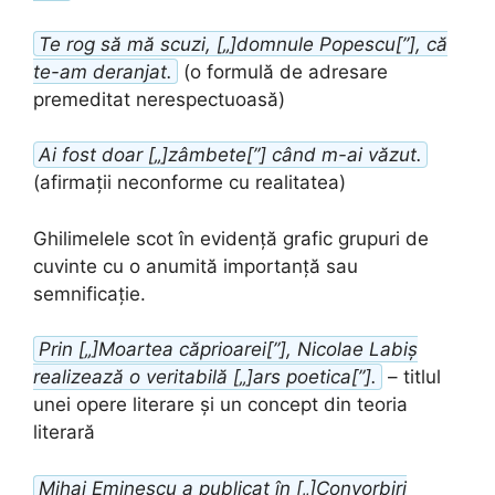
Te rog să mă scuzi, [„]domnule Popescu[”], că
te-am deranjat.
(o formulă de adresare
premeditat nerespectuoasă)
Ai fost doar [„]zâmbete[”] când m-ai văzut.
(afirmații neconforme cu realitatea)
Ghilimelele scot în evidență grafic grupuri de
cuvinte cu o anumită importanță sau
semnificație.
Prin [„]Moartea căprioarei[”], Nicolae Labiș
realizează o veritabilă [„]ars poetica[”].
– titlul
unei opere literare și un concept din teoria
literară
Mihai Eminescu a publicat în [„]Convorbiri