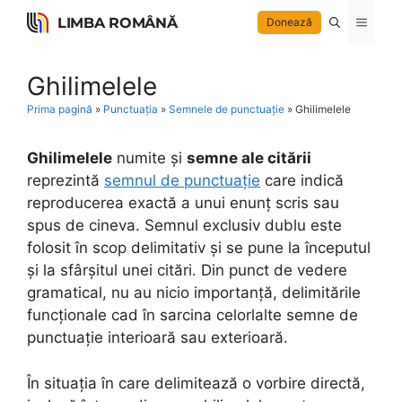
Skip
LIMBA ROMÂNĂ
Menu
Donează
to
content
Ghilimelele
Prima pagină
»
Punctuația
»
Semnele de punctuație
»
Ghilimelele
Ghilimelele
numite și
semne ale citării
reprezintă
semnul de punctuație
care indică
reproducerea exactă a unui enunț scris sau
spus de cineva. Semnul exclusiv dublu este
folosit în scop delimitativ și se pune la începutul
și la sfârșitul unei citări. Din punct de vedere
gramatical, nu au nicio importanță, delimitările
funcționale cad în sarcina celorlalte semne de
punctuație interioară sau exterioară.
În situația în care delimitează o vorbire directă,