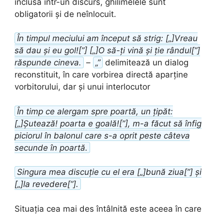
inclusă într-un discurs, ghilimelele sunt
obligatorii și de neînlocuit.
În timpul meciului am început să strig: [„]Vreau
să dau și eu gol![”] [„]O să-ți vină și ție rândul[”]
răspunde cineva.
–
„”
delimitează un dialog
reconstituit, în care vorbirea directă aparține
vorbitorului, dar și unui interlocutor
În timp ce alergam spre poartă, un țipăt:
[„]Șutează! poarta e goală![”], m-a făcut să înfig
piciorul în balonul care s-a oprit peste câteva
secunde în poartă.
Singura mea discuție cu el era [„]bună ziua[”] și
[„]la revedere[”].
Situația cea mai des întâlnită este aceea în care