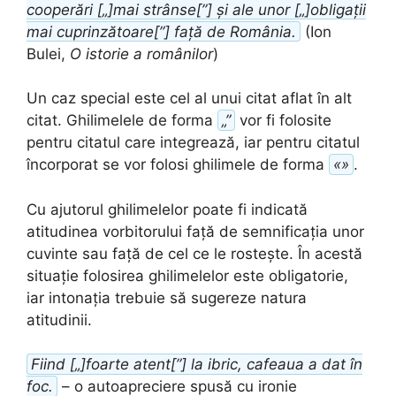
cooperări [„]mai strânse[”] și ale unor [„]obligații
mai cuprinzătoare[”] față de România.
(Ion
Bulei,
O istorie a românilor
)
Un caz special este cel al unui citat aflat în alt
citat. Ghilimelele de forma
„”
vor fi folosite
pentru citatul care integrează, iar pentru citatul
încorporat se vor folosi ghilimele de forma
«»
.
Cu ajutorul ghilimelelor poate fi indicată
atitudinea vorbitorului față de semnificația unor
cuvinte sau față de cel ce le rostește. În acestă
situație folosirea ghilimelelor este obligatorie,
iar intonația trebuie să sugereze natura
atitudinii.
Fiind [„]foarte atent[”] la ibric, cafeaua a dat în
foc.
– o autoapreciere spusă cu ironie