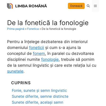
Skip
LIMBA ROMÂNĂ
Menu
Donează
to
content
De la fonetică la fonologie
Prima pagină
»
Fonetica
»
De la fonetică la fonologie
Pentru a înțelege dezbaterea din interiorul
domeniului
foneticii
și cum s-a ajuns la
conceptul de
fonem
, în paralel cu dezvoltarea
disciplinei numite
fonologie
, trebuie să pornim
de la semnul lingvistic și care este relația lui cu
sunetele
.
CUPRINS
Fonie, sunete și semn lingvistic
Sunete diferite, semne distincte
Sunete diferite, același semn