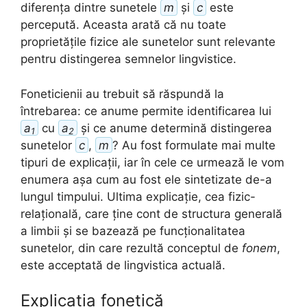
diferența dintre sunetele
m
și
c
este
percepută. Aceasta arată că nu toate
proprietățile fizice ale sunetelor sunt relevante
pentru distingerea semnelor lingvistice.
Foneticienii au trebuit să răspundă la
întrebarea: ce anume permite identificarea lui
a
cu
a
și ce anume determină distingerea
1
2
sunetelor
c
,
m
? Au fost formulate mai multe
tipuri de explicații, iar în cele ce urmează le vom
enumera așa cum au fost ele sintetizate de-a
lungul timpului. Ultima explicație, cea fizic-
relațională, care ține cont de structura generală
a limbii și se bazează pe funcționalitatea
sunetelor, din care rezultă conceptul de
fonem
,
este acceptată de lingvistica actuală.
Explicația fonetică