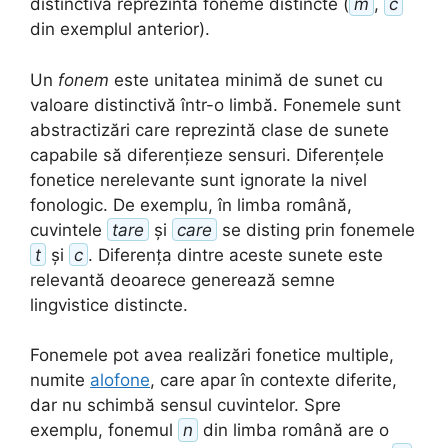
distinctivă reprezintă foneme distincte (
m
,
c
din exemplul anterior).
Un
fonem
este unitatea minimă de sunet cu
valoare distinctivă într-o limbă. Fonemele sunt
abstractizări care reprezintă clase de sunete
capabile să diferențieze sensuri. Diferențele
fonetice nerelevante sunt ignorate la nivel
fonologic. De exemplu, în limba română,
cuvintele
tare
și
care
se disting prin fonemele
t
și
c
. Diferența dintre aceste sunete este
relevantă deoarece generează semne
lingvistice distincte.
Fonemele pot avea realizări fonetice multiple,
numite
alofone
, care apar în contexte diferite,
dar nu schimbă sensul cuvintelor. Spre
exemplu, fonemul
n
din limba română are o