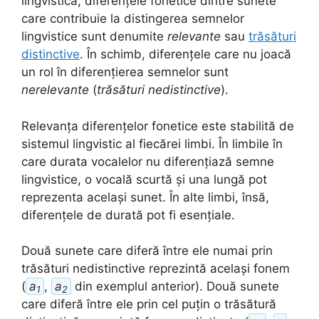
lingvistică, diferențele fonetice dintre sunete
care contribuie la distingerea semnelor
lingvistice sunt denumite
relevante
sau
trăsături
distinctive
. În schimb, diferențele care nu joacă
un rol în diferențierea semnelor sunt
nerelevante
(
trăsături nedistinctive
).
Relevanța diferențelor fonetice este stabilită de
sistemul lingvistic al fiecărei limbi. În limbile în
care durata vocalelor nu diferențiază semne
lingvistice, o vocală scurtă și una lungă pot
reprezenta același sunet. În alte limbi, însă,
diferențele de durată pot fi esențiale.
Două sunete care diferă între ele numai prin
trăsături nedistinctive reprezintă același fonem
(
a
,
a
din exemplul anterior). Două sunete
1
2
care diferă între ele prin cel puțin o trăsătură