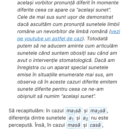
același vorbitor pronunță diferit în momente
diferite ceea ce apare ca “același sunet”.
Cele de mai sus sunt ușor de demonstrat
dacă ascultăm cum pronunță sunetele limbii
române un nevorbitor de limbă română (
vezi
pe youtube un astfel de caz
). Totodată
putem să ne aducem aminte cum articulăm
sunetele când suntem obosiți sau când am
avut o intervenție stomatologică. Dacă am
înregistra cu un aparat special sunetele
emise în situațiile enumerate mai sus, am
observa că în aceste cazuri diferite emitem
sunete diferite pentru ceea ce ne-am
obișnuit să numim “același sunet”.
Să recapitulăm: în cazul
ma
să
și
ma
să
,
1
2
diferența dintre sunetele
a
și
a
nu este
1
2
percepută. Însă, în cazul
masă
și
casă
,