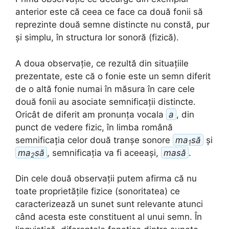
anterior este că ceea ce face ca două fonii să
reprezinte două semne distincte nu constă, pur
și simplu, în structura lor sonoră (fizică).
A doua observație, ce rezultă din situațiile
prezentate, este că o fonie este un semn diferit
de o altă fonie numai în măsura în care cele
două fonii au asociate semnificații distincte.
Oricât de diferit am pronunța vocala
a
, din
punct de vedere fizic, în limba română
semnificația celor două tranșe sonore
ma
să
și
1
ma
să
, semnificația va fi aceeași,
masă
.
2
Din cele două observații putem afirma că nu
toate proprietățile fizice (sonoritatea) ce
caracterizează un sunet sunt relevante atunci
când acesta este constituent al unui semn. În