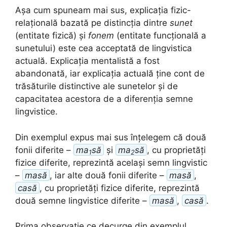
Așa cum spuneam mai sus, explicația fizic-
relațională bazată pe distincția dintre
sunet
(entitate fizică) și
fonem
(entitate funcțională a
sunetului) este cea acceptată de lingvistica
actuală. Explicația mentalistă a fost
abandonată, iar explicația actuală ține cont de
trăsăturile distinctive ale sunetelor și de
capacitatea acestora de a diferenția semne
lingvistice.
Din exemplul expus mai sus înțelegem că două
fonii diferite –
ma
să
și
ma
să
, cu proprietăți
1
2
fizice diferite, reprezintă același semn lingvistic
–
masă
, iar alte două fonii diferite –
masă
,
casă
, cu proprietăți fizice diferite, reprezintă
două semne lingvistice diferite –
masă
,
casă
.
Prima observație ce decurge din exemplul