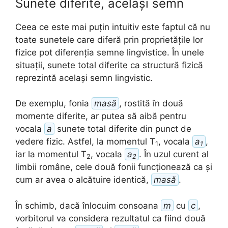
Sunete diferite, același semn
Ceea ce este mai puțin intuitiv este faptul că nu
toate sunetele care diferă prin proprietățile lor
fizice pot diferenția semne lingvistice. În unele
situații, sunete total diferite ca structură fizică
reprezintă același semn lingvistic.
De exemplu, fonia
masă
, rostită în două
momente diferite, ar putea să aibă pentru
vocala
a
sunete total diferite din punct de
vedere fizic. Astfel, la momentul T
, vocala
a
,
1
1
iar la momentul T
, vocala
a
. În uzul curent al
2
2
limbii române, cele două fonii funcționează ca și
cum ar avea o alcătuire identică,
masă
.
În schimb, dacă înlocuim consoana
m
cu
c
,
vorbitorul va considera rezultatul ca fiind două