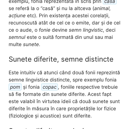
exemplu, fonia reprezentată în scris prin
casă
se referă la o “casă” și nu la altceva (
animal,
acțiune
etc). Prin existența acestei corelații,
recunoscută atât de cel ce o emite, dar și de cel
ce o aude, o
fonie
devine
semn lingvistic
, deci
semnul
este o suită formată din unul sau mai
multe
sunete
.
Sunete diferite, semne distincte
Este intuitiv că atunci când două fonii reprezintă
semne lingvistice distincte, spre exemplu fonia
pom
și fonia
copac
, foniile respective trebuie
să fie formate din sunete diferite. Acest fapt
este valabil în virtutea ideii că două sunete sunt
diferite în măsura în care proprietățile lor fizice
(fiziologice și acustice) sunt diferite.