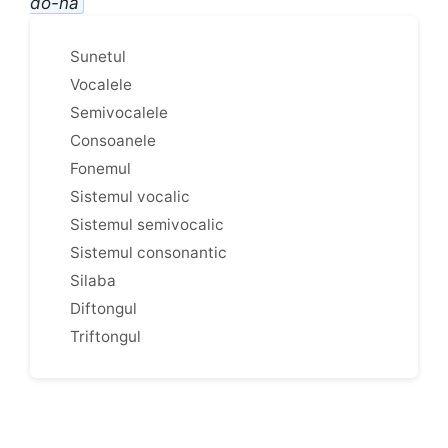
do-na
Sunetul
Vocalele
Semivocalele
Consoanele
Fonemul
Sistemul vocalic
Sistemul semivocalic
Sistemul consonantic
Silaba
Diftongul
Triftongul