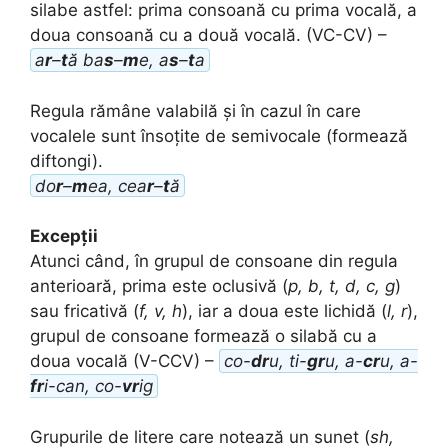
silabe astfel: prima consoană cu prima vocală, a
doua consoană cu a două vocală. (VC-CV) –
a
r
–
t
ă ba
s
–
m
e, a
s
–
t
a
Regula rămâne valabilă și în cazul în care
vocalele sunt însoțite de semivocale (formează
diftongi).
do
r
–
m
ea, cea
r
–
t
ă
Excepții
Atunci când, în grupul de consoane din regula
anterioară, prima este oclusivă (
p, b, t, d, c, g
)
sau fricativă (
f, v, h
), iar a doua este lichidă (
l, r
),
grupul de consoane formează o silabă cu a
doua vocală (V-CCV) –
co-
dr
u, ti-
gr
u, a-
cr
u, a-
fr
i-can, co-
vr
ig
Grupurile de litere care notează un sunet (
sh,