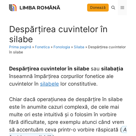
Skip
LIMBA ROMÂNĂ
Menu
Donează
to
content
Despărțirea cuvintelor în
silabe
Prima pagină
»
Fonetica
»
Fonologia
»
Silaba
»
Despărțirea cuvintelor
în silabe
Despărțirea cuvintelor în silabe
sau
silabația
înseamnă împărțirea corpurilor fonetice ale
cuvintelor în
silabele
lor constitutive.
Chiar dacă operațiunea de despărțire în silabe
este în anumite cazuri complexă, de cele mai
multe ori este intuitivă și o folosim în vorbire
fără dificultate, spre exemplu atunci când vrem
să accentuăm ceva printr-o vorbire răspicată (
A