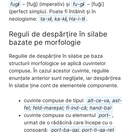
fug
i
– [fuǧ] (imperativ) și
fu-g
i
– [fuǧi]
(perfect simplu). Poate fi întâlnit și în
neologisme:
ta-x
i
, ka-k
i,
Ha-i-t
i
.
Reguli de despărțire în silabe
bazate pe morfologie
Regulile de despărțire în silabe pe baza
structurii morfologice se aplică cuvintelor
compuse. În cazul acestor cuvinte, regulile
enunțate anterior sunt neglijate, iar despărțirea
în silabe ține cont de elementele componente.
cuvinte compuse de tipul:
alt-ce-va, ast-
fel; feld-mareșal; fi-ind-că; hand-bal
cuvinte compuse cu elementul
port-
,
urmat de o rădăcină care începe cu o
consoană:
port-ba-gaj, port-ți-ga-ret