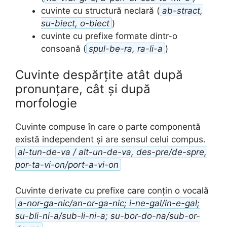
cuvinte cu structură neclară (
ab-stract,
su-biect, o-biect
)
cuvinte cu prefixe formate dintr-o
consoană (
spul-be-ra, ra-li-a
)
Cuvinte despărțite atât după
pronunțare, cât și după
morfologie
Cuvinte compuse în care o parte componentă
există independent și are sensul celui compus.
al-tun-de-va / alt-un-de-va, des-pre/de-spre,
por-ta-vi-on/port-a-vi-on
Cuvinte derivate cu prefixe care conțin o vocală
a-nor-ga-nic/an-or-ga-nic; i-ne-gal/in-e-gal;
su-bli-ni-a/sub-li-ni-a; su-bor-do-na/sub-or-