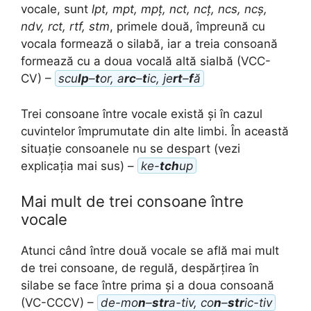
vocale, sunt
lpt, mpt, mpț, nct, ncț, ncs, ncș,
ndv, rct, rtf, stm
, primele două, împreună cu
vocala formează o silabă, iar a treia consoană
formează cu a doua vocală altă sialbă (VCC-
CV) –
scu
lp
–
t
or, a
rc
–
t
ic, je
rt
–
f
ă
Trei consoane între vocale există și în cazul
cuvintelor împrumutate din alte limbi. În această
situație consoanele nu se despart (vezi
explicația mai sus) –
ke-
tch
up
Mai mult de trei consoane între
vocale
Atunci când între două vocale se află mai mult
de trei consoane, de regulă, despărțirea în
silabe se face între prima și a doua consoană
(VC-CCCV) –
de-mo
n
–
str
a-tiv, co
n
–
str
ic-tiv