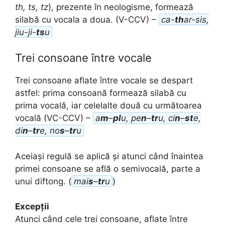
th, ts, tz
), prezente în neologisme, formează
silabă cu vocala a doua. (V-CCV) –
ca-
th
ar-sis,
jiu-ji-
ts
u
Trei consoane între vocale
Trei consoane aflate între vocale se despart
astfel: prima consoană formează silabă cu
prima vocală, iar celelalte două cu următoarea
vocală (VC-CCV) –
a
m
–
pl
u, pe
n
–
tr
u, ci
n
–
st
e,
di
n
–
tr
e, no
s
–
tr
u
Aceiași regulă se aplică și atunci când înaintea
primei consoane se află o semivocală, parte a
unui diftong. (
mai
s
–
tr
u
)
Excepții
Atunci când cele trei consoane, aflate între