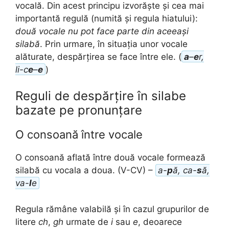
vocală. Din acest principu izvorăște și cea mai
importantă regulă (numită și regula hiatului):
două vocale nu pot face parte din aceeași
silabă
. Prin urmare, în situația unor vocale
alăturate, despărțirea se face între ele. (
a
–
e
r,
li-c
e
–
e
)
Reguli de despărțire în silabe
bazate pe pronunțare
O consoană între vocale
O consoană aflată între două vocale formează
silabă cu vocala a doua. (V-CV) –
a-
p
ă, ca-
s
ă,
va-
l
e
Regula rămâne valabilă și în cazul grupurilor de
litere
ch
,
gh
urmate de
i
sau
e
, deoarece