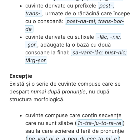
cuvinte derivate cu prefixele
post-,
trans-
, urmate de o rădăcină care începe
cu o consoană:
post-na-tal; trans-bor-
da
cuvinte derivate cu sufixele
-lâc, -nic,
-șor
, adăugate la o bază cu două
consoane la final:
sa-vant-lâc; pust-nic;
târg-șor
Excepție
Există și o serie de cuvinte compuse care se
despart
numai după pronunție
, nu după
structura morfologică.
cuvinte compuse care conțin secvențe
care nu sunt silabe (
în-tra-ju-to-ra-re
)
sau la care scrierea diferă de pronunție
(
ne-vral-gi-e, a-pen-di-cec-to-mi-e
)