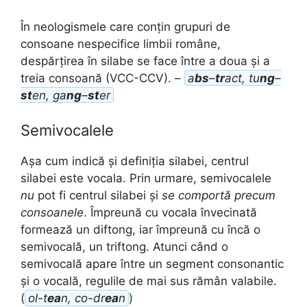
În neologismele care conțin grupuri de
consoane nespecifice limbii române,
despărțirea în silabe se face între a doua și a
treia consoană (VCC-CCV). –
a
bs
–
tr
act, tu
ng
–
st
en, ga
ng
–
st
er
Semivocalele
Așa cum indică și definiția silabei, centrul
silabei este vocala. Prin urmare, semivocalele
nu
pot fi centrul silabei și
se comportă precum
consoanele
. Împreună cu vocala învecinată
formează un diftong, iar împreună cu încă o
semivocală, un triftong. Atunci când o
semivocală apare între un segment consonantic
și o vocală, regulile de mai sus rămân valabile.
(
ol-t
ea
n, co-dr
ea
n
)