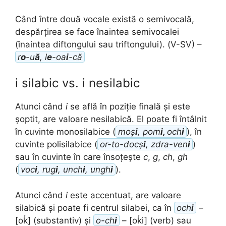
Când între două vocale există o semivocală,
despărțirea se face înaintea semivocalei
(înaintea diftongului sau triftongului). (V-SV) –
r
o
-u
ă
, l
e
-oa
i
-că
i silabic vs. i nesilabic
Atunci când
i
se află în poziție finală și este
șoptit, are valoare nesilabică. El poate fi întâlnit
în cuvinte monosilabice (
moș
i
, pom
i,
och
i
), în
cuvinte polisilabice (
or-to-docș
i
, zdra-ven
i
)
sau în cuvinte în care însoțește
c
,
g
,
ch
,
gh
(
voc
i
, rug
i
, unch
i
, ungh
i
).
Atunci când
i
este accentuat, are valoare
silabică și poate fi centrul silabei, ca în
och
i
–
[oḱ] (substantiv) și
o-ch
i
– [oḱi] (verb) sau