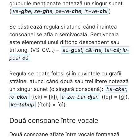
grupurile menționate notează un singur sunet.
(
ve-
gh
e, ze-
gh
e, pe-re-
ch
e, în-ve-
ch
i
)
Se păstrează regula și atunci când înaintea
consoanei se află o semivocală. Semivocala
este elementul unui diftong descendent sau
triftong. (VS-CV…) –
au-
g
ust, câi-
n
e, tai-
c
ă; lu-
poai-
c
ă
Regula se poate folosi și în cuvintele cu grafii
străine, atunci când două sau trei litere notează
un singur sunet (o singură consoană):
ha-
ck
er,
ro-
ck
er
({ck} = [k]),
a-zer-bai-
dj
an
({dj} = [ǧ]),
ke-
tch
up
({tch} = [č]).
Două consoane între vocale
Două consoane aflate între vocale formează