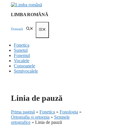
Skip
to
LIMBA ROMÂNĂ
content
Donează
Menu
Fonetica
Sunetul
Fonemul
Vocalele
Consoanele
Semivocalele
Linia de pauză
Prima pagină
»
Fonetica
»
Fonologia
»
Ortografia și ortoepia
»
Semnele
ortografice
»
Linia de pauză