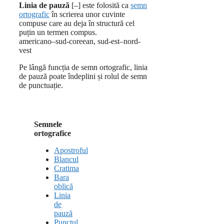
Linia de pauză
[‒]
este folosită ca
semn
ortografic
în scrierea unor cuvinte
compuse care au deja în structură cel
puțin un termen compus.
americano‒sud-coreean, sud-est‒nord-
vest
Pe lângă funcția de semn ortografic, linia
de pauză poate îndeplini și rolul de semn
de punctuație.
Semnele
ortografice
Apostroful
Blancul
Cratima
Bara
oblică
Linia
de
pauză
Punctul