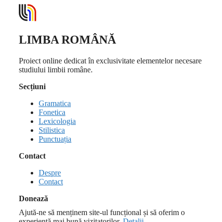
LIMBA ROMÂNĂ
Proiect online dedicat în exclusivitate elementelor necesare
studiului limbii române.
Secțiuni
Gramatica
Fonetica
Lexicologia
Stilistica
Punctuația
Contact
Despre
Contact
Donează
Ajută-ne să menținem site-ul funcțional și să oferim o
experiență mai bună vizitatorilor.
Detalii