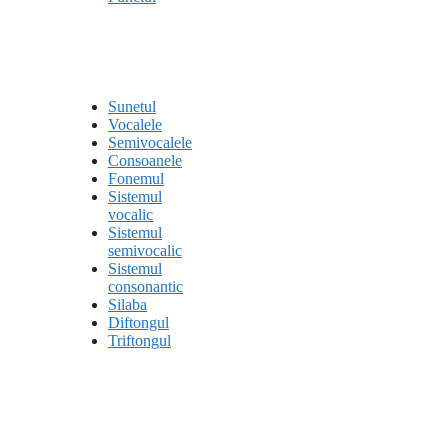
Sunetul
Vocalele
Semivocalele
Consoanele
Fonemul
Sistemul
vocalic
Sistemul
semivocalic
Sistemul
consonantic
Silaba
Diftongul
Triftongul