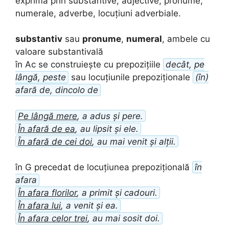
exprimă prin substantive, adjective, pronume,
numerale, adverbe, locuțiuni adverbiale.
substantiv
sau
pronume
,
numeral
, ambele cu
valoare substantivală
în Ac se construiește cu prepozițiile
decât, pe
lângă, peste
sau locuțiunile prepoziționale
(în)
afară de, dincolo de
Pe lângă mere
, a adus și pere.
În afară de ea
, au lipsit și ele.
În afară de cei doi
, au mai venit și alții.
în G precedat de locuțiunea prepozițională
în
afara
În afara florilor
, a primit și cadouri.
În afara lui
, a venit și ea.
În afara celor trei
, au mai sosit doi.