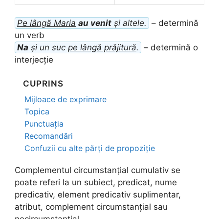
Pe lângă Maria
au venit
și altele.
– determină
un verb
Na
și un suc
pe lângă prăjitură
.
– determină o
interjecție
CUPRINS
Mijloace de exprimare
Topica
Punctuația
Recomandări
Confuzii cu alte părți de propoziție
Complementul circumstanțial cumulativ se
poate referi la un subiect, predicat, nume
predicativ, element predicativ suplimentar,
atribut, complement circumstanțial sau
necircumstanțial.