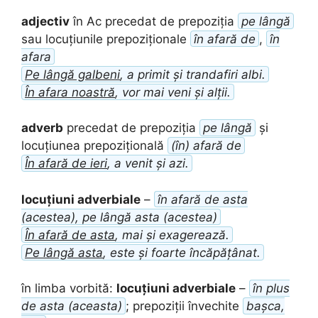
adjectiv
în Ac precedat de prepoziția
pe lângă
sau locuțiunile prepoziționale
în afară de
,
în
afara
Pe lângă galbeni
, a primit și trandafiri albi.
În afara noastră
, vor mai veni și alții.
adverb
precedat de prepoziția
pe lângă
și
locuțiunea prepozițională
(în) afară de
În afară de ieri
, a venit și azi.
locuțiuni adverbiale
–
în afară de asta
(acestea), pe lângă asta (acestea)
În afară de asta
, mai și exagerează.
Pe lângă asta
, este și foarte încăpățânat.
în limba vorbită:
locuțiuni adverbiale
–
în plus
de asta (aceasta)
; prepoziții învechite
bașca,