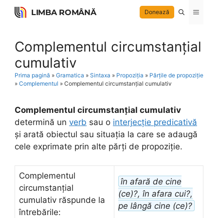
Skip
LIMBA ROMÂNĂ
Menu
Donează
to
content
Complementul circumstanțial
cumulativ
Prima pagină
»
Gramatica
»
Sintaxa
»
Propoziția
»
Părțile de propoziție
»
Complementul
»
Complementul circumstanțial cumulativ
Complementul circumstanțial cumulativ
determină un
verb
sau o
interjecție predicativă
și arată obiectul sau situația la care se adaugă
cele exprimate prin alte părți de propoziție.
Complementul
în afară de cine
circumstanțial
(ce)?, în afara cui?,
cumulativ răspunde la
pe lângă cine (ce)?
întrebările: