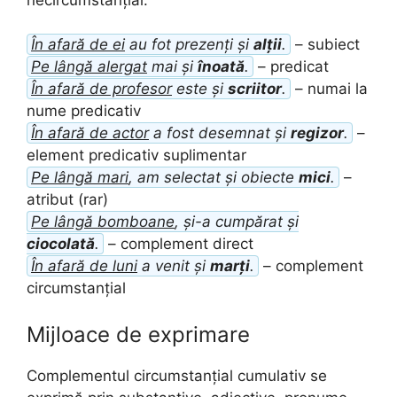
În afară de ei
au fot prezenți și
alții
.
– subiect
Pe lângă alergat
mai și
înoată
.
– predicat
În afară de profesor
este și
scriitor
.
– numai la
nume predicativ
În afară de actor
a fost desemnat și
regizor
.
–
element predicativ suplimentar
Pe lângă mari
, am selectat și obiecte
mici
.
–
atribut (rar)
Pe lângă bomboane
, și-a cumpărat și
ciocolată
.
– complement direct
În afară de luni
a venit și
marți
.
– complement
circumstanțial
Mijloace de exprimare
Complementul circumstanțial cumulativ se