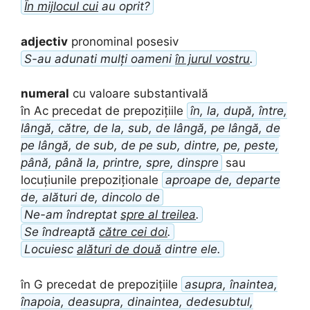
În mijlocul cui
au oprit?
adjectiv
pronominal posesiv
S-au adunati mulți oameni
în jurul vostru
.
numeral
cu valoare substantivală
în Ac precedat de prepozițiile
în, la, după, între,
lângă, către, de la, sub, de lângă, pe lângă, de
pe lângă, de sub, de pe sub, dintre, pe, peste,
până, până la, printre, spre, dinspre
sau
locuțiunile prepoziționale
aproape de, departe
de, alături de, dincolo de
Ne-am îndreptat
spre al treilea
.
Se îndreaptă
către cei doi
.
Locuiesc
alături de două
dintre ele.
în G precedat de prepozițiile
asupra, înaintea,
înapoia, deasupra, dinaintea, dedesubtul,