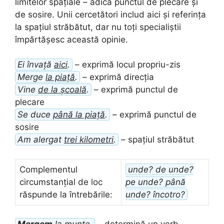
limitelor spațiale – adică punctul de plecare și
de sosire. Unii cercetători includ aici și referința
la spațiul străbătut, dar nu toți specialiștii
împărtășesc această opinie.
Ei învață
aici
.
– exprimă locul propriu-zis
Merge
la piață
.
– exprimă direcția
Vine
de la școală
.
– exprimă punctul de
plecare
Se duce
până la piață
.
– exprimă punctul de
sosire
Am alergat
trei kilometri
.
– spațiul străbătut
Complementul
unde? de unde?
circumstanțial de loc
pe unde? până
răspunde la întrebările:
unde? încotro?