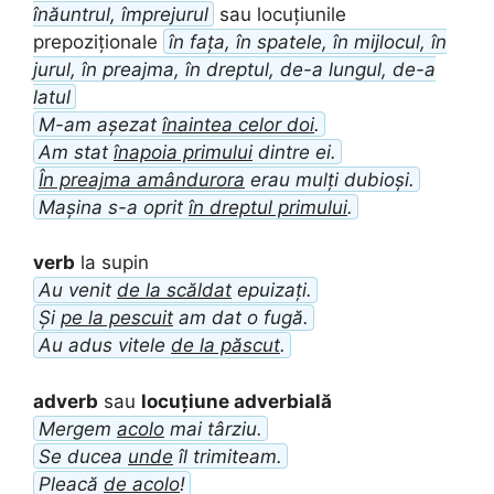
înăuntrul, împrejurul
sau locuțiunile
prepoziționale
în fața, în spatele, în mijlocul, în
jurul, în preajma, în dreptul, de-a lungul, de-a
latul
M-am așezat
înaintea celor doi
.
Am stat
înapoia primului
dintre ei.
În preajma amândurora
erau mulți dubioși.
Mașina s-a oprit
în dreptul primului
.
verb
la supin
Au venit
de la scăldat
epuizați.
Și
pe la pescuit
am dat o fugă.
Au adus vitele
de la păscut
.
adverb
sau
locuțiune adverbială
Mergem
acolo
mai târziu.
Se ducea
unde
îl trimiteam.
Pleacă
de acolo
!