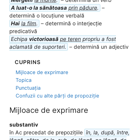
Mergem
la munte
.
– determină un verb
A luat-o la sănătoasa
prin pădure
.
–
determină o locuțiune verbală
Hai
la film
.
– determină o interjecție
predicativă
Echipa
victorioasă
pe teren
propriu a fost
aclamată de suporteri.
– determină un adjectiv
CUPRINS
Mijloace de exprimare
Topica
Punctuația
Confuzii cu alte părți de propoziție
Mijloace de exprimare
substantiv
în Ac precedat de prepozițiile
în, la, după, între,