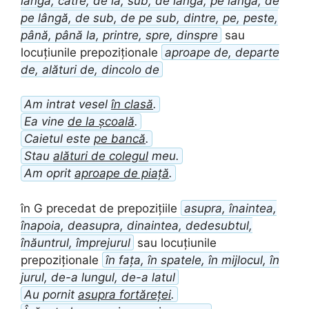
lângă, către, de la, sub, de lângă, pe lângă, de
pe lângă, de sub, de pe sub, dintre, pe, peste,
până, până la, printre, spre, dinspre
sau
locuțiunile prepoziționale
aproape de, departe
de, alături de, dincolo de
Am intrat vesel
în clasă
.
Ea vine
de la școală
.
Caietul este
pe bancă
.
Stau
alături de colegul
meu.
Am oprit
aproape de piață
.
în G precedat de prepozițiile
asupra, înaintea,
înapoia, deasupra, dinaintea, dedesubtul,
înăuntrul, împrejurul
sau locuțiunile
prepoziționale
în fața, în spatele, în mijlocul, în
jurul, de-a lungul, de-a latul
Au pornit
asupra fortăreței
.