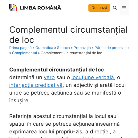
Skip
LIMBA ROMÂNĂ
Menu
Donează
to
content
Complementul circumstanțial
de loc
Prima pagină
»
Gramatica
»
Sintaxa
»
Propoziția
»
Părțile de propoziție
»
Complementul
»
Complementul circumstanțial de loc
Complementul circumstanțial de loc
determină un
verb
sau o
locuțiune verbală
, o
interjecție predicativă
, un adjectiv și arată locul
unde se petrece acțiunea sau se manifestă o
însușire.
Referința acestui circumstanțial la locul sau
spațiul în care se petrece acțiunea înseamnă
exprimarea locului propriu-zis, a direcției, a