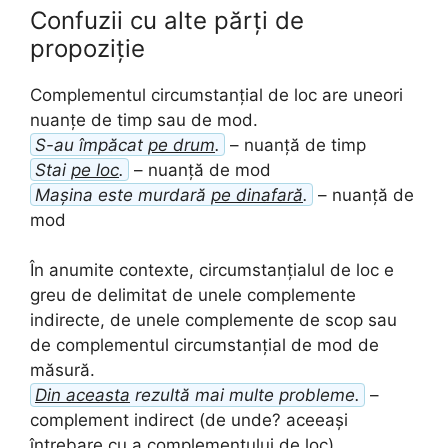
Confuzii cu alte părți de
propoziție
Complementul circumstanțial de loc are uneori
nuanțe de timp sau de mod.
S-au împăcat
pe drum
.
– nuanță de timp
Stai
pe loc
.
– nuanță de mod
Mașina este murdară
pe dinafară
.
– nuanță de
mod
În anumite contexte, circumstanțialul de loc e
greu de delimitat de unele complemente
indirecte, de unele complemente de scop sau
de complementul circumstanțial de mod de
măsură.
Din aceasta
rezultă mai multe probleme.
–
complement indirect (de unde? aceeași
întrebare cu a complementului de loc)