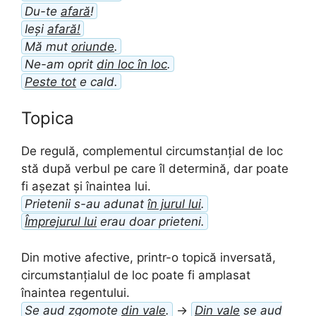
Du-te
afară
!
Ieși
afară!
Mă mut
oriunde
.
Ne-am oprit
din loc în loc
.
Peste tot
e cald.
Topica
De regulă, complementul circumstanțial de loc
stă după verbul pe care îl determină, dar poate
fi așezat și înaintea lui.
Prietenii s-au adunat
în jurul lui
.
Împrejurul lui
erau doar prieteni.
Din motive afective, printr-o topică inversată,
circumstanțialul de loc poate fi amplasat
înaintea regentului.
Se aud zgomote
din vale
.
→
Din vale
se aud