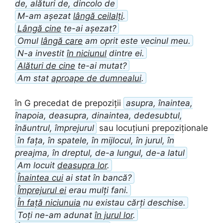
de, alături de, dincolo de
M-am așezat
lângă ceilalți
.
Lângă cine
te-ai așezat?
Omul
lângă care
am oprit este vecinul meu.
N-a investit
în niciunul
dintre ei.
Alături de cine
te-ai mutat?
Am stat
aproape de dumnealui
.
în G precedat de prepoziții
asupra, înaintea,
înapoia, deasupra, dinaintea, dedesubtul,
înăuntrul, împrejurul
sau locuțiuni prepoziționale
în fața, în spatele, în mijlocul, în jurul, în
preajma, în dreptul, de-a lungul, de-a latul
Am locuit
deasupra lor
.
Înaintea cui
ai stat în bancă?
Împrejurul ei
erau mulți fani.
În față niciunuia
nu existau cărți deschise.
Toți ne-am adunat
în jurul lor
.