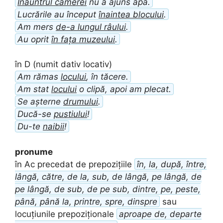
Înăuntrul camerei
nu a ajuns apa.
Lucrările au început
înaintea blocului
.
Am mers
de-a lungul râului
.
Au oprit
în fața muzeului
.
în D (numit dativ locativ)
Am rămas
locului
, în tăcere.
Am stat
locului
o clipă, apoi am plecat.
Se așterne
drumului
.
Ducă-se
pustiului
!
Du-te
naibii
!
pronume
în Ac precedat de prepozițiile
în, la, după, între,
lângă, către, de la, sub, de lângă, pe lângă, de
pe lângă, de sub, de pe sub, dintre, pe, peste,
până, până la, printre, spre, dinspre
sau
locuțiunile prepoziționale
aproape de, departe