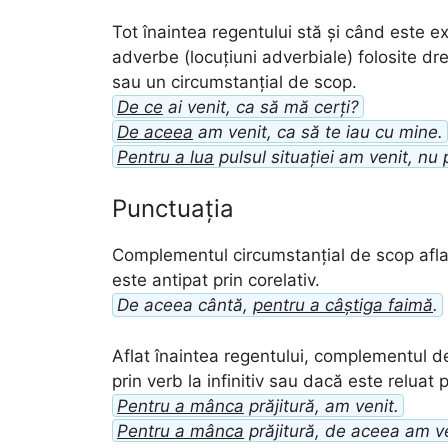
Tot înaintea regentului stă și când este e
adverbe (locuțiuni adverbiale) folosite d
sau un circumstanțial de scop.
De ce
ai venit, ca să mă cerți?
De aceea
am venit, ca să te iau cu mine.
Pentru a lua
pulsul situației am venit, nu 
Punctuația
Complementul circumstanțial de scop afla
este antipat prin corelativ.
De aceea cântă,
pentru a câștiga faimă
.
Aflat înaintea regentului, complementul d
prin verb la infinitiv sau dacă este reluat p
Pentru a mânca
prăjitură, am venit.
Pentru a mânca
prăjitură, de aceea am ve