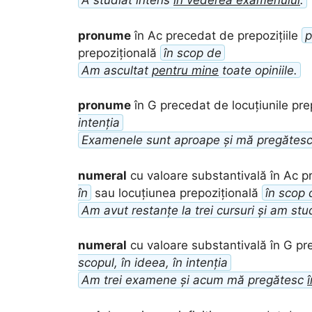
A studiat intens
în vederea examenului
.
pronume
în Ac precedat de prepozițiile
p
prepozițională
în scop de
Am ascultat
pentru mine
toate opiniile.
pronume
în G precedat de locuțiunile pre
intenția
Examenele sunt aproape și mă pregătesc
numeral
cu valoare substantivală în Ac p
în
sau locuțiunea prepozițională
în scop 
Am avut restanțe la trei cursuri și am stu
numeral
cu valoare substantivală în G pr
scopul, în ideea, în intenția
Am trei examene și acum mă pregătesc