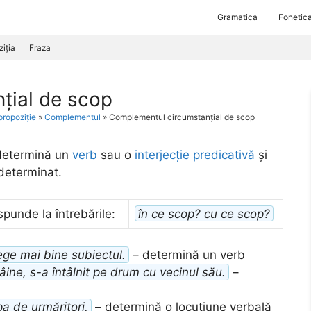
Gramatica
Fonetic
iția
Fraza
țial de scop
propoziție
»
Complementul
»
Complementul circumstanțial de scop
etermină un
verb
sau o
interjecție predicativă
și
 determinat.
punde la întrebările:
în ce scop? cu ce scop?
ege
mai bine subiectul.
– determină un verb
ine, s-a întâlnit pe drum cu vecinul său.
–
pa
de urmăritori.
– determină o locuțiune verbală