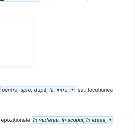
e
pentru, spre, după, la, întru, în
sau locuțiunea
repoziționale
în vederea, în scopul, în ideea, în