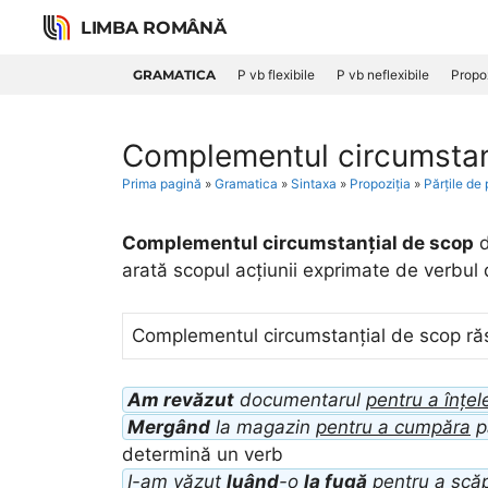
Skip
LIMBA ROMÂNĂ
to
content
GRAMATICA
P vb flexibile
P vb neflexibile
Propoz
Complementul circumstan
Prima pagină
»
Gramatica
»
Sintaxa
»
Propoziția
»
Părțile de 
Complementul circumstanțial de scop
d
arată scopul acțiunii exprimate de verbul
Complementul circumstanțial de scop răs
Am revăzut
documentarul
pentru a înțel
Mergând
la magazin
pentru a cumpăra
pâ
determină un verb
I-am văzut
luând
-o
la fugă
pentru a scă