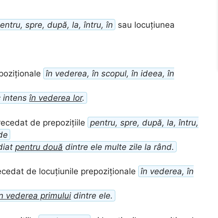
entru, spre, după, la, întru, în
sau locuțiunea
poziționale
în vederea, în scopul, în ideea, în
 intens
în vederea lor
.
recedat de prepozițiile
pentru, spre, după, la, întru,
de
diat
pentru două
dintre ele multe zile la rând.
ecedat de locuțiunile prepoziționale
în vederea, în
în vederea primului
dintre ele.