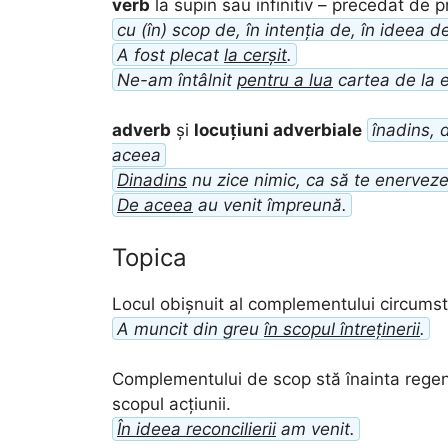
verb
la supin sau infinitiv – precedat de p
cu (în) scop de, în intenția de, în ideea d
A fost plecat
la cerșit
.
Ne-am întâlnit
pentru a lua
cartea de la e
adverb
și
locuțiuni adverbiale
înadins, 
aceea
Dinadins
nu zice nimic, ca să te enerveze
De aceea
au venit împreună.
Topica
Locul obișnuit al complementului circums
A muncit din greu
în scopul întreținerii
.
Complementului de scop stă înainta regent
scopul acțiunii.
În ideea reconcilierii
am venit.