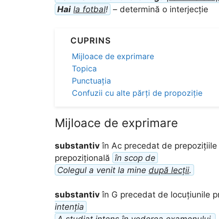
Hai
la fotbal
!
– determină o interjecție
CUPRINS
Mijloace de exprimare
Topica
Punctuația
Confuzii cu alte părți de propoziție
Mijloace de exprimare
substantiv
în Ac precedat de prepozițiil
prepozițională
în scop de
Colegul a venit la mine
după lecții
.
substantiv
în G precedat de locuțiunile p
intenția