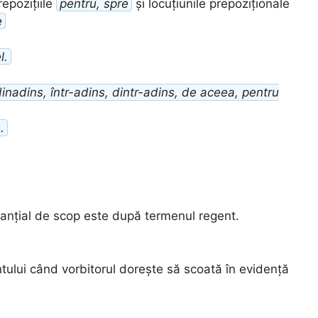
repozițiile
pentru, spre
și locuțiunile prepoziționale
e
l.
dinadins, într-adins, dintr-adins, de aceea, pentru
.
tanțial de scop este după termenul regent.
ului când vorbitorul dorește să scoată în evidență